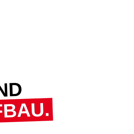
IND
FBAU.